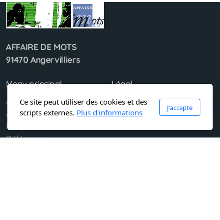
AFFAIRE DE MOTS
91470 Angervilliers
Menu principal
Légal
Accueil
Conditions d'utilisation
Ce site peut utiliser des cookies et des
J'accepte
scripts externes.
Plus d'informations
À propos de
Politique de confidentialité
Prestations
Références
Contactez-moi
Copyright, tous droits réservés